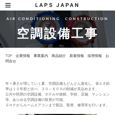
LAPS JAPAN
企業情報
事業案内
商品開発
商品紹介
LED照明事業
ダッシューズ 極
電気工事業
新着情報
どこでもトイレ
ＬＥＤ照明工事
TOP
企業情報
事業案内
商品紹介
新着情報
採用情報
お
採用情報
LED照明 LAPILUX
OEM事業
電気工事
問合せ
お問合せ
電気通信工事
特定商取引法に基づく表記
空調設備工事
製品
ＥＶ充電設備工事
年々暑さが増していく夏、空調設備もどんどん進化し、省エネ効
太陽光発電工事
率は１０年前と比べ、３０～６０％の削減が見込めます。
公共や民間の空調設備、ホテルや旅館、学校、店舗、マンション
等、あらゆる空調設備の取替が可能。
ＧＨＰからルームエアコンまで新設、取替、修理等を行います。