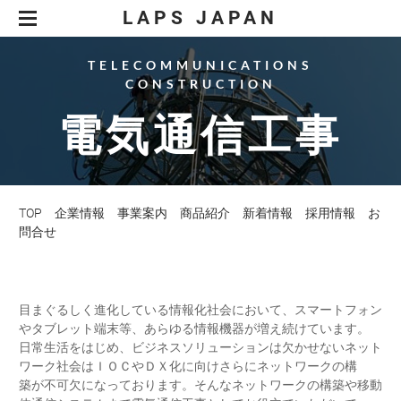
LAPS JAPAN
企業情報
事業案内
商品開発
商品紹介
LED照明事業
ダッシューズ 極
電気工事業
新着情報
どこでもトイレ
ＬＥＤ照明工事
採用情報
LED照明 LAPILUX
OEM事業
電気工事
TOP
企業情報
事業案内
商品紹介
新着情報
採用情報
お
お問合せ
電気通信工事
問合せ
特定商取引法に基づく表記
空調設備工事
製品
ＥＶ充電設備工事
太陽光発電工事
目まぐるしく進化している情報化社会において、スマートフォン
やタブレット端末等、あらゆる情報機器が増え続けています。
日常生活をはじめ、ビジネスソリューションは欠かせないネット
ワーク社会はＩＯＣやＤＸ化に向けさらにネットワークの構
築が不可欠になっております。そんなネットワークの構築や移動