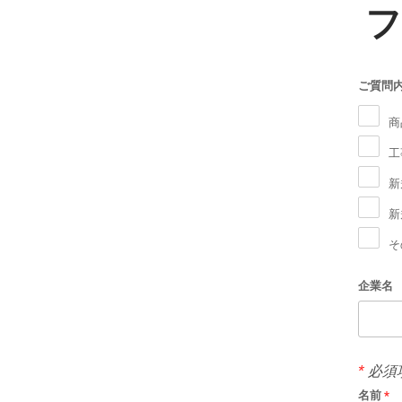
フ
ご質問
商
工
新
新
そ
企業名
*
必須
名前
*