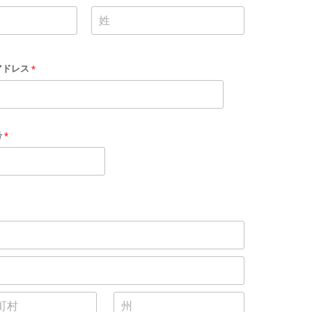
アドレス
*
号
*