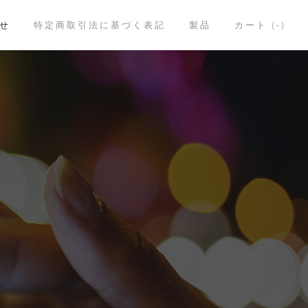
せ
特定商取引法に基づく表記
製品
カート (
-
)