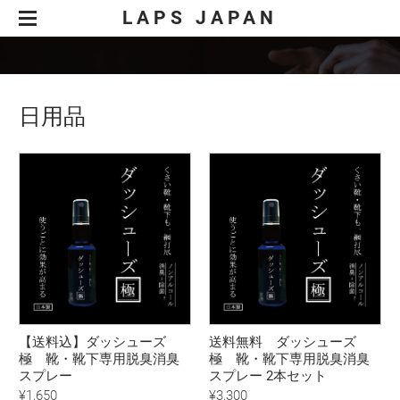
LAPS JAPAN
企業情報
事業案内
商品開発
日用品
商品紹介
LED照明事業
ダッシューズ 極
電気工事業
新着情報
どこでもトイレ
ＬＥＤ照明工事
採用情報
LED照明 LAPILUX
OEM事業
電気工事
お問合せ
電気通信工事
特定商取引法に基づく表記
空調設備工事
製品
ＥＶ充電設備工事
太陽光発電工事
【送料込】ダッシューズ
送料無料 ダッシューズ
極 靴・靴下専用脱臭消臭
極 靴・靴下専用脱臭消臭
スプレー
スプレー 2本セット
¥1,650
¥3,300