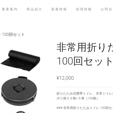
事業案内
商品紹介
新着情報
採用情報
お問合
100回セット
非常用折り
100回セッ
¥12,000
折りたたみ式携帯トイレ、非常トイレ
ポリ袋２０枚×５巻（100枚）
### 非常用折りたたみトイレ 100回