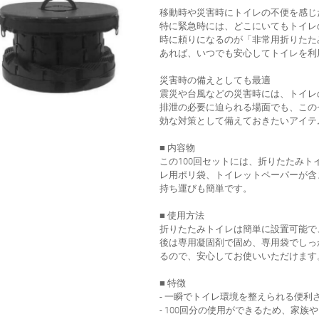
移動時や災害時にトイレの不便を感じ
特に緊急時には、どこにいてもトイレ
時に頼りになるのが「非常用折りたたみ
あれば、いつでも安心してトイレを利
災害時の備えとしても最適
震災や台風などの災害時には、トイレ
排泄の必要に迫られる場面でも、この
効な対策として備えておきたいアイテ
■ 内容物
この100回セットには、折りたたみト
レ用ポリ袋、トイレットペーパーが含
持ち運びも簡単です。
■ 使用方法
折りたたみトイレは簡単に設置可能で
後は専用凝固剤で固め、専用袋でしっ
るので、安心してお使いいただけます
■ 特徴
- 一瞬でトイレ環境を整えられる便利
- 100回分の使用ができるため、家