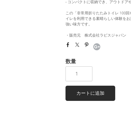
- コンパクトに収納でき、アウトド
この「非常用折りたたみトイレ 100
イレを利用できる素晴らしい体験をお
強い味方です。
・販売元 株式会社ラピスジャパン
数量
カートに追加