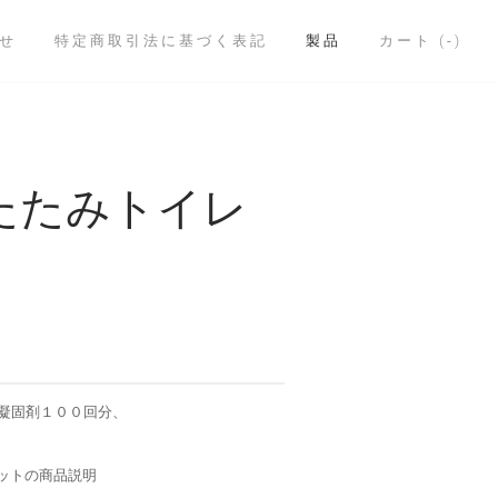
せ
特定商取引法に基づく表記
製品
カート (
-
)
たたみトイレ
ト
凝固剤１００回分、
セットの商品説明