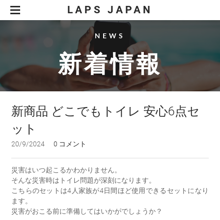
LAPS JAPAN
企業情報
事業案内
商品開発
商品紹介
LED照明事業
ダッシューズ 極
電気工事業
新着情報
どこでもトイレ
ＬＥＤ照明工事
新商品 どこでもトイレ 安心6点セ
採用情報
LED照明 LAPILUX
OEM事業
電気工事
ット
お問合せ
電気通信工事
特定商取引法に基づく表記
空調設備工事
20/9/2024
0 コメント
製品
ＥＶ充電設備工事
太陽光発電工事
災害はいつ起こるかわかりません。
そんな災害時はトイレ問題が深刻になります。
こちらのセットは4人家族が4日間ほど使用できるセットになり
ます。
災害がおこる前に準備してはいかがでしょうか？